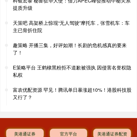
科银宏泰 秘鲁驻华大使：借力APEC峰会推动中秘关系
提质升级
天策吧 高架桥上惊现“无人驾驶”摩托车，张雪机车：车
主已骨折住院
趣策略 开播三集，好评如潮！长剧的危机感真的要来
了！
E策略平台 王鹤棣黑粉拒不道歉被强执 因侵害名誉权隐
私权
富农优配资源 罕见！腾讯单日暴涨超10%！港股科技股
又行了？
美港通证券
官方平台
美港通证券配资