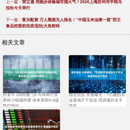
上一篇：
荣立通 用跑步体验城市烟火气！2026上海苏州河半程马
拉松今天举行
下一篇：
富兴配资 万人围观无人报名！“中国玉米油第一股”西王
食品控股权拍卖流拍|大鱼财经
相关文章
好多牛 2026澳门乒乓球单打世
德宏信投 央视曝光：7亿建的农
界杯小组循环赛 张本美和3-0战
业基地不干农业 培训项目名不
胜巴特拉
符实