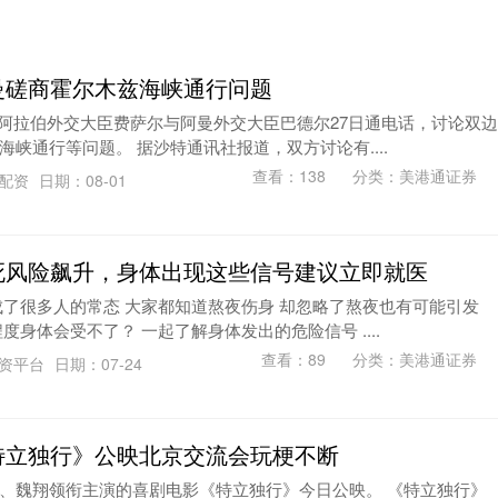
曼磋商霍尔木兹海峡通行问题
沙特阿拉伯外交大臣费萨尔与阿曼外交大臣巴德尔27日通电话，讨论双边
峡通行等问题。 据沙特通讯社报道，双方讨论有....
查看：
138
分类：
美港通证券
佰配资
日期：08-01
死风险飙升，身体出现这些信号建议立即就医
成了很多人的常态 大家都知道熬夜伤身 却忽略了熬夜也有可能引发
度身体会受不了？ 一起了解身体发出的危险信号 ....
查看：
89
分类：
美港通证券
配资平台
日期：07-24
特立独行》公映北京交流会玩梗不断
、魏翔领衔主演的喜剧电影《特立独行》今日公映。 《特立独行》