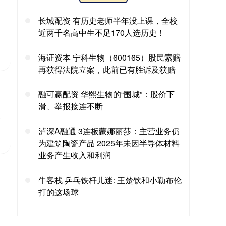
长城配资 有历史老师半年没上课，全校
近两千名高中生不足170人选历史！
海证资本 宁科生物（600165）股民索赔
再获得法院立案，此前已有胜诉及获赔
融可赢配资 华熙生物的“围城”：股价下
滑、举报接连不断
于
泸深A融通 3连板蒙娜丽莎：主营业务仍
为建筑陶瓷产品 2025年未因半导体材料
业务产生收入和利润
牛客栈 乒乓铁杆儿迷: 王楚钦和小勒布伦
打的这场球