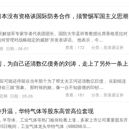
日本没有资格谈国际防务合作，须警惕军国主义思潮
人民解放军专家学者代表团团长、国防大学孟祥青教授出席香格里拉对
何管理对战略稳定的威胁”并发表讲话。 他表示，今....
查看：
172
分类：
美港通证券
配资
日期：06-01
到，为自己还清数亿债务的刘涛，走上了另外一条上
应可能还停留在当年那个为了帮丈夫王珂还清数亿巨债， 在剧组连
命三娘”形象。 那时候的她，像一台不知疲倦的印钞....
查看：
181
分类：
美港通证券
资官网
日期：05-26
持升温，华特气体等股东高管高位套现
，半导体、工业气体等热门板块轮番上涨，多家上市公司重要股东开
日晚间，工业气体龙头华特气体（688268.S....