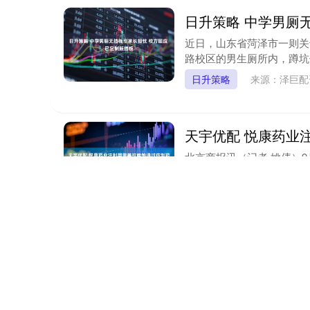
日升策略 中学男厕
近日，山东省菏泽市一则关
路校区的男生厕所内，蹲坑
日升策略
来源：泽巨
天宇优配 悦康药业
北京商报讯（记者 姚倩）
致性评价。....
天宇优配
来源：配资
牛客栈 乒乓铁杆儿
王楚钦和小勒布伦打的这场
漓，燃爆了！ 王楚钦太牛了
牛客栈
来源：融牛网