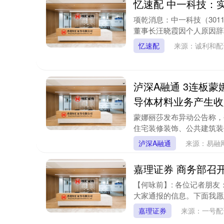
忆速配 中一科技：
项乾消息：中一科技（3011
董事长汪晓霞因个人原因辞职
忆速配
来源：诚利和
泸深A融通 3连板蒙
导体材料业务产生收
蒙娜丽莎发布异动公告称，
住宅装修装饰、公共建筑装
泸深A融通
来源：易融
嘉理证券 商务部召开
【何咏前】: 各位记者朋
大家通报的信息。下面我愿意
嘉理证券
来源：一号