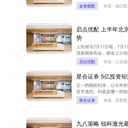
金智股配
来源：融正
启点优配 上半年北
势
人民财讯7月17日电，7月
况新闻发布会。据会上介绍，
启点优配
来源：点金
星合证券 5亿投资
五一档期的到来，让今年的
异常激烈。到底是哪一部能
星合证券
来源：富配
九八策略 锐科激光最