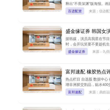
释出“不畏深渊”版海报。画
百进配资
来源：信达
盛金缘证券 韩国女
据韩媒，演员高我星在节目
时，会开玩笑要不要趁机生个
盛金缘证券
来源：九倍
富邦速配 橡胶热点
热点栏目 自选股 数据中心 
增非洲胶交割品，贴水400交
富邦速配
来源：鼎皓运