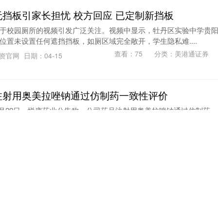
无挡板引家长担忧 校方回应 已定制新挡板
于校园厕所的视频引发广泛关注。视频中显示，牡丹区实验中学贵
位置未设置任何遮挡挡板，如厕区域完全敞开，学生隐私难....
查看：
75
分类：
美港通证券
配资官网
日期：04-15
注射用奥美拉唑钠通过仿制药一致性评价
9月22日，悦康药业公告称，公司药品注射用奥美拉唑钠通过仿制药一
查看：
173
分类：
美港通证券
交易宝官网
日期：04-14
迷: 王楚钦和小勒布伦打的这场球
球燃爆了，必看！ 王楚钦这场和小布之间的比赛真让人看的酣畅淋
，技术和心态都有了空前的提升。 有那么几个球真的佩....
查看：
197
分类：
美港通证券
配资
日期：04-13