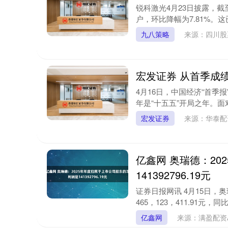
锐科激光4月23日披露，截至
户，环比降幅为7.81%。这
九八策略
来源：四川股
宏发证券 从首季成
4月16日，中国经济“首季报”
年是“十五五”开局之年。面
宏发证券
来源：华泰
亿鑫网 奥瑞德：2
141392796.19元
证券日报网讯 4月15日，奥
465，123，411.91元，同比
亿鑫网
来源：满盈配资