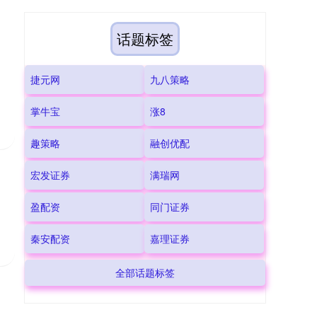
话题标签
捷元网
九八策略
掌牛宝
涨8
趣策略
融创优配
宏发证券
满瑞网
盈配资
同门证券
秦安配资
嘉理证券
全部话题标签