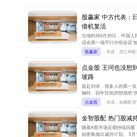
股赢家 中方代表：
借机复活
当地时间5月30日，中国
话会第一场平行分组会议“如
股赢家
来源：惠红网
点金股 王珂也没想
坡路
提起刘涛，很多人的第一反
轴转、四年狂拍25部戏的“拼
点金股
来源：鲲鹏配
金智股配 热门股减
随着A股市场近期持续回暖
始密集抛出减持计划。 5月15