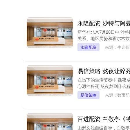
永隆配资 沙特与阿
新华社北京7月28日电 
关系、地区局势和霍尔木兹海
永隆配资
来源：牛壹
易倍策略 熬夜让猝
在当下的生活节奏中 熬夜
心源性猝死 熬夜熬到什么程
易倍策略
来源：数币
百进配资 白敬亭《
由邢文雄自编自导，白敬亭