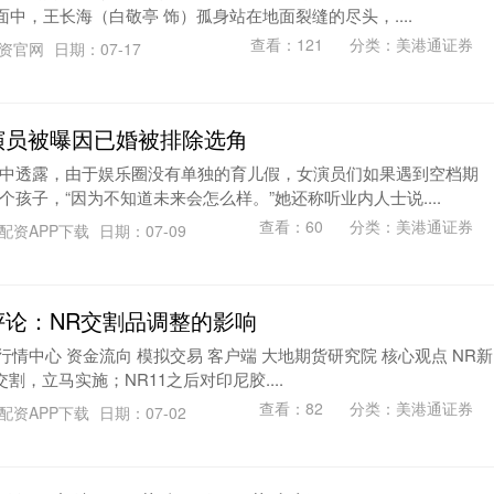
面中，王长海（白敬亭 饰）孤身站在地面裂缝的尽头，....
查看：
121
分类：
美港通证券
配资官网
日期：07-17
演员被曝因已婚被排除选角
中透露，由于娱乐圈没有单独的育儿假，女演员们如果遇到空档期
孩子，“因为不知道未来会怎么样。”她还称听业内人士说....
查看：
60
分类：
美港通证券
配资APP下载
日期：07-09
评论：NR交割品调整的影响
行情中心 资金流向 模拟交易 客户端 大地期货研究院 核心观点 NR新
割，立马实施；NR11之后对印尼胶....
查看：
82
分类：
美港通证券
配资APP下载
日期：07-02