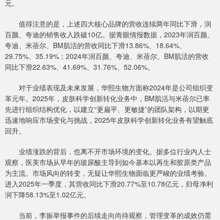
元。
值得注意的是，上述四大核心品牌的营收连续两年同比下滑，润
百颜、夸迪的销售收入跌破10亿。据青眼情报数据，2023年润百颜、
夸迪、米蓓尔、BM肌活的营收同比下滑13.86%、18.64%、
29.75%、35.19%；2024年润百颜、夸迪、米蓓尔、BM肌活的营收
同比下滑22.63%、41.69%、31.76%、52.06%。
对于业绩表现及未来发展，华熙生物方面称2024年是公司组织变
革元年。2025年，皮肤科学创新转化业务中，BM肌活与米蓓尔已率
先进行组织结构优化，以建立“更扁平、更敏捷”的团队架构，以期更
迅速地响应市场变化与挑战，2025年皮肤科学创新转化业务有望触底
回升。
业绩涨跌的背后，也离不开市场环境的变化。据多位行业内人士
观察，医美市场从早年的玻尿酸主导到如今基本以再生和胶原类产品
为主流。市场风向的转变，无疑让华熙生物面临更严峻的业绩考验。
进入2025年一季度，其营收同比下滑20.77%至10.78亿元，归母净利
润下降58.13%至1.02亿元。
当前，李振举报事件的后续走向尚待观察，管理变革的成效仍需