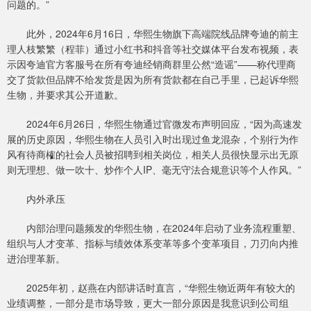
问题的。”
此外，2024年6月16日，华熙生物旗下高端院线品牌夸迪的前主
理人枝繁繁（程菲）通过小红书和抖音等社交媒体平台发布视频，表
示因夸迪官方客服号在所有夸迪经销商群里公然“造谣”——称代理商
交了货款但品牌不给发货是因为所有货款都在自己手里，已起诉华熙
生物，并要求其公开道歉。
2024年6月26日，华熙生物通过官微发布声明回应，“因为高速发
展的历史原因，华熙生物在人员引入时出现过鱼龙混杂，个别行为作
风有待商榷的社会人员被招聘到相关岗位，相关人员很快显示出无原
则无理想、做一吹十、炒作个人IP、毫无守法合规意识等个人作风。”
内外承压
内部治理问题频发的华熙生物，在2024年启动了业务流程重塑、
组织与人才变革、指标与绩效体系变革等多个变革项目，刀刃向内推
进治理革新。
2025年初，赵燕在内部讲话时直言，“华熙生物近两年有较大的
业绩调整，一部分是市场导致，更大一部分原因是我意识到公司组