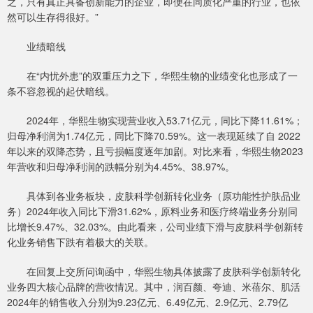
之，只有真正具备创新能力的企业，即便在同质化严重的行业，也依
然可以生存得很好。”
业绩暗线
在“内忧外患”的双重压力之下，华熙生物的业绩变化也形成了一
条不容忽视的起伏暗线。
2024年，华熙生物实现营业收入53.71亿元，同比下降11.61%；
归母净利润为1.74亿元，同比下降70.59%。这一表现延续了自 2022
年以来的双降态势，且亏损幅度逐年加剧。对比来看，华熙生物2023
年营收和归母净利润的跌幅分别为4.45%、38.97%。
具体到各业务板块，皮肤科学创新转化业务（原功能性护肤品业
务）2024年收入同比下滑31.62%，原料业务和医疗终端业务分别同
比增长9.47%、32.03%。由此看来，公司业绩下滑与皮肤科学创新转
化业务销售下跌有着极大的关联。
在回复上交所问询函中，华熙生物具体披露了皮肤科学创新转化
业务四大核心品牌的营收情况。其中，润百颜、夸迪、米蓓尔、肌活
2024年的销售收入分别为9.23亿元、6.49亿元、2.9亿元、2.79亿