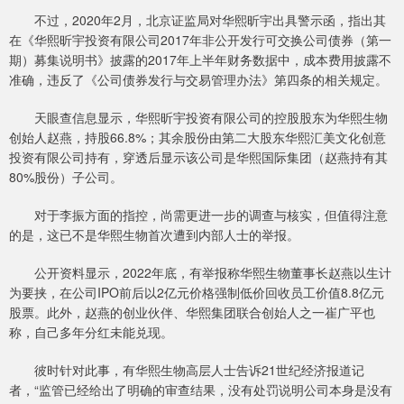
不过，2020年2月，北京证监局对华熙昕宇出具警示函，指出其
在《华熙昕宇投资有限公司2017年非公开发行可交换公司债券（第一
期）募集说明书》披露的2017年上半年财务数据中，成本费用披露不
准确，违反了《公司债券发行与交易管理办法》第四条的相关规定。
天眼查信息显示，华熙昕宇投资有限公司的控股股东为华熙生物
创始人赵燕，持股66.8%；其余股份由第二大股东华熙汇美文化创意
投资有限公司持有，穿透后显示该公司是华熙国际集团（赵燕持有其
80%股份）子公司。
对于李振方面的指控，尚需更进一步的调查与核实，但值得注意
的是，这已不是华熙生物首次遭到内部人士的举报。
公开资料显示，2022年底，有举报称华熙生物董事长赵燕以生计
为要挟，在公司IPO前后以2亿元价格强制低价回收员工价值8.8亿元
股票。此外，赵燕的创业伙伴、华熙集团联合创始人之一崔广平也
称，自己多年分红未能兑现。
彼时针对此事，有华熙生物高层人士告诉21世纪经济报道记
者，“监管已经给出了明确的审查结果，没有处罚说明公司本身是没有