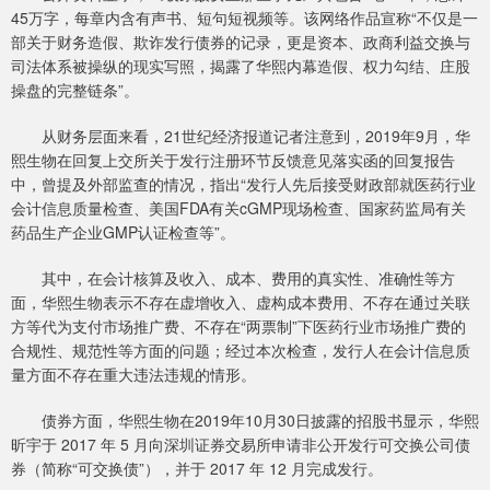
45万字，每章内含有声书、短句短视频等。该网络作品宣称“不仅是一
部关于财务造假、欺诈发行债券的记录，更是资本、政商利益交换与
司法体系被操纵的现实写照，揭露了华熙内幕造假、权力勾结、庄股
操盘的完整链条”。
从财务层面来看，21世纪经济报道记者注意到，2019年9月，华
熙生物在回复上交所关于发行注册环节反馈意见落实函的回复报告
中，曾提及外部监查的情况，指出“发行人先后接受财政部就医药行业
会计信息质量检查、美国FDA有关cGMP现场检查、国家药监局有关
药品生产企业GMP认证检查等”。
其中，在会计核算及收入、成本、费用的真实性、准确性等方
面，华熙生物表示不存在虚增收入、虚构成本费用、不存在通过关联
方等代为支付市场推广费、不存在“两票制”下医药行业市场推广费的
合规性、规范性等方面的问题；经过本次检查，发行人在会计信息质
量方面不存在重大违法违规的情形。
债券方面，华熙生物在2019年10月30日披露的招股书显示，华熙
昕宇于 2017 年 5 月向深圳证券交易所申请非公开发行可交换公司债
券（简称“可交换债”），并于 2017 年 12 月完成发行。