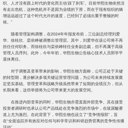
织、人才没有跟上时代的变化而主动‘踩了刹车’。目前华熙生物依然没
有走出危机，这种危机并不是因为业绩的下滑，而在于现有组织的熵
增远远超过了这个时代允许的速度，已经到了必须出重手整顿的时
候。”
随着管理架构调整，在2024年年报发布前，三位副总经理刘爱
华、徐桂欣、栾依峥被调整出管理层。其中，刘爱华在该公司将不再
担任任何职务。而徐桂欣与栾依峥转任业务副总裁，但不再属于高级
管理人员序列。此外，今年年初，华熙生物公告核心技术人员郭学平
退休离任。
对于调整及变革带来的影响，华熙生物方面称，公司正处于关键
的转型期，逐步解决多项关键运营管理问题，为公司未来持续发展奠
定坚实基础。管理变革和战略升级虽然带来了短期的业绩压力，但从
长期来看，这些举措将为公司带来更大的发展空间。
在推进内部变革的同时，华熙生物亦需直面外部竞争。其在接受
投资者调研时也承认公司产品线处在竞争激烈的市场中，在玻尿酸赛
道上尤为激烈。在此背景下，华熙生物也设立了“竞争情报部”，旨
在“全面追踪并有效应对任何与科学常识和科研趋势背离的竞争性传播
活动”。