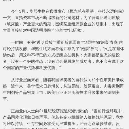
今年5月，华熙生物在官微发布《概念总在重演，科技永远向前》
一文，直指资本市场不断追求新的公司题材，为了营造比透明质酸
（玻尿酸）产业更大的预期，围绕某重组胶原企业的研报中，出现了
大量直接针对中国透明质酸产业的“对比研究”。
一时间，有关“透明质酸与重组胶原蛋白”“华熙生物‘炮轰’券商”的
讨论持续发酵。华熙生物方面称这并非为了“炮轰”券商，“只是在遍体
鳞伤后，用这种不得已的方式提醒这些机构：大家都是生态的建设
者，没有一个好的生态，没有谁会是最终的成功者，也不会有属于这
个国家的产业优势和科技优势。”
从行业层面来看，随着我国求美者的自我认同和个性审美日渐成
熟，近年来，美学需求日趋增长，从玻尿酸、胶原蛋白、肉毒素到再
生制剂等产品密集上市，医美行业正经历着技术升级带来的深刻变
革。
正如业内人士向21世纪经济报道记者指出的，“当前行业环境中，
产品同质化现象日益严重。倘若各企业纷纷陷入价格战的泥沼，竞争
将难以持续，生存空间必将受到严重挤压，经营之路举步维艰。反