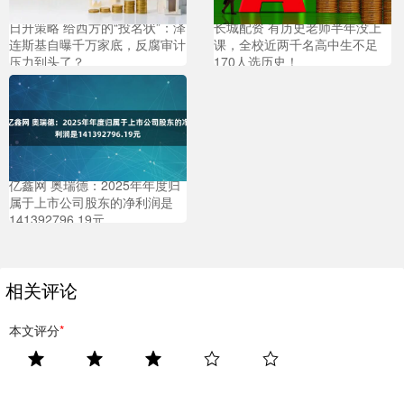
日升策略 给西方的“投名状”：泽
长城配资 有历史老师半年没上
连斯基自曝千万家底，反腐审计
课，全校近两千名高中生不足
压力到头了？
170人选历史！
亿鑫网 奥瑞德：2025年年度归
属于上市公司股东的净利润是
141392796.19元
相关评论
本文评分
*