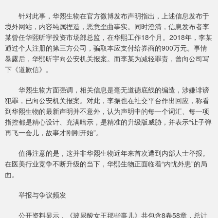
针对此事，华熙生物在官方微博发布声明指出，上述信息发布于
境外网站，内容纯属捏造，恶意歪曲事实。同时澄清，信息发布者李
某曾任华熙昕宇投资市场部总监，在华熙工作18个月。2018年，李某
通过个人注册的第三方公司，骗取本应支付给券商的900万元。事情
暴露后，华熙昕宇向公安机关报案。而李某为减轻罪责，曾向公司写
下《道歉信》。
华熙生物方面强调，相关信息是毫无道德底线的编造，涉嫌诽谤
犯罪，已向公安机关报案。对此，李振也在社交平台作出回应，称看
到华熙生物的最新声明并不意外，认为声明中的每一个词汇、每一项
指控都是精心设计、充满暗示，是精准的升级版威胁，并表示“让子弹
再飞一会儿，故事才刚刚开始”。
值得注意的是，这并非华熙生物近年来首次遭到内部人士举报。
在医美行业竞争不断升级的当下，华熙生物正面临着“内忧外患”的局
面。
举报与争议频发
公开资料显示，《玻尿酸女王那些事儿》共包含8卷58章，总计