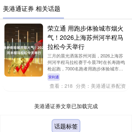
美港通证券 相关话题
荣立通 用跑步体验城市烟火
气！2026上海苏州河半程马
拉松今天举行
三月的晨光洒落苏州河面，2026上海苏
州河半程马拉松赛于今晨7时在长寿路鸣
枪起跑，7000名跑者用跑步体验城市的
烟火气。这条见证百年变迁的河流，以独
荣利通
有的市井温情....
查看：
218
分类：
美港通证券配资
美港通证券文章已加载完成
话题标签