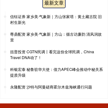
最新文章
信钰证券 家乡美·气象新｜方山张家塔：黄土藏古院 旧
村生新光
尊鼎配资 家乡美·气象新｜方山：循古访廉韵 清风润故
里
括普投资 CGTN民调丨看完这份全球民调，China
Travel DNA动了！
科银宏泰 秘鲁驻华大使：借力APEC峰会推动中秘关系
提质升级
永隆配资 沙特与阿曼磋商霍尔木兹海峡通行问题