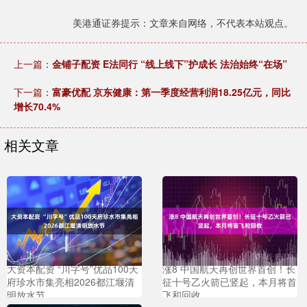
美港通证券提示：文章来自网络，不代表本站观点。
上一篇：
金铺子配资 E法同行 “线上线下”护成长 法治始终“在场”
下一篇：
富豪优配 京东健康：第一季度经营利润18.25亿元，同比
增长70.4%
相关文章
大资本配资 “川字号”优品100天
涨8 中国航天再创世界首创！长
府珍水市集亮相2026都江堰清
征十号乙火箭已竖起，本月将首
明放水节
飞和回收