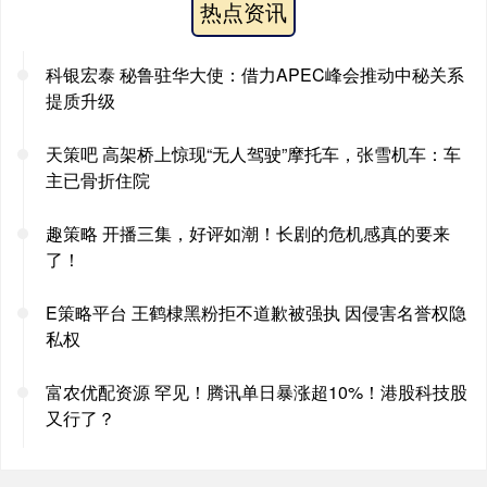
热点资讯
科银宏泰 秘鲁驻华大使：借力APEC峰会推动中秘关系
提质升级
天策吧 高架桥上惊现“无人驾驶”摩托车，张雪机车：车
主已骨折住院
趣策略 开播三集，好评如潮！长剧的危机感真的要来
了！
E策略平台 王鹤棣黑粉拒不道歉被强执 因侵害名誉权隐
私权
富农优配资源 罕见！腾讯单日暴涨超10%！港股科技股
又行了？