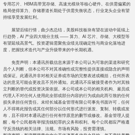
专用芯片、HBM高带宽存储、高速光模块等核心硬件。在供需偏紧的
格局使得算力、存储赛道长期处于供需失衡状态，行业龙头企业有望
持续享受发展红利。
展望后续行情，曲少杰总结，美股科技板块有望在波动中延续上
行趋势，AI 产业四大细分主线 —— 算力、AI 芯片、存储、大模型等
有望延续高景气。投资逻辑需聚焦业绩兑现确定性与商业化落地进
度，把握技术迭代与产业升级带来的中长期机遇。
免责声明：本通讯所载信息来源于本公司认为可靠的渠道和研究
员个人判断，但本公司不对其准确性或完整性提供直接或隐含的声明
或保证。此通讯并非对相关证券或市场的完整表述或概括，任何所表
达的意见可能会更改且不另外通知。此通讯不应被接受者作为对其独
立判断的替代或投资决策依据。本公司或本公司的相关机构、雇员或
代理人不对任何人使用此全部或部分内容的行为或由此而引致的任何
损失承担任何责任。未经长城基金管理有限公司事先书面许可，任何
人不得将此报告或其任何部分以任何形式进行派发、复制、转载或发
布，且不得对本通讯进行任何有悖原意的删节或修改。基金管理人提
醒，每个公民都有举报洗钱犯罪的义务和权利。每个公民都应严格遵
守反洗钱的相关法律、法规。市场有风险，投资需谨慎。