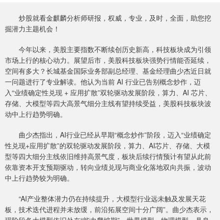
炒股就看金麒麟分析师研报，权威，专业，及时，全面，助您挖
掘潜力主题机会！
今年以来，美股主要指数不断续创历史新高，科技板块成为引领
市场上行的核心动力。展望后市，美股科技板块强势行情能否延续，
空间有多大？长城基金国际业务部副总经理、基金经理曲少杰近日就
一问题进行了专业解读。他认为当前 AI 行业已告别概念炒作，迈
入“业绩确定性兑现 + 应用扩散”双轮驱动发展阶段，算力、AI 芯片、
存储、大模型等四大高景气细分主线有望持续受益，美股科技板块波
动中上行趋势明确。
曲少杰指出，AI行业已经从早期“概念炒作”阶段，迈入“业绩确定
性兑现+应用扩散”的双轮驱动发展阶段，算力、AI芯片、存储、大模
型等四大细分主线依旧维持高景气度，板块后续行情预计有望从此前
依靠资本开支预期驱动，转向业绩兑现与商业化落地双向共振，波动
中上行趋势较为明确。
“AI产业整体潜力仍在持续提升，大模型行业远未触及发展天花
板，技术迭代进程并未放缓，前沿拓展空间十分广阔”。曲少杰表示，