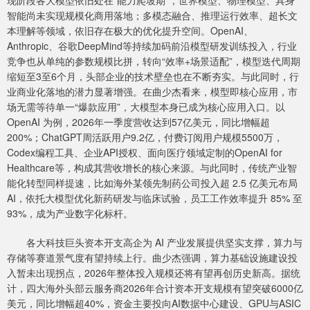
现阶段各大模型依旧处在“能力爬坡期”，世界模型、物理模型、具身
智能尚未实现规模化商用落地；多模态融合、推理运行效率、超长文
本理解等领域，依旧存在极大的优化提升空间。OpenAI、
Anthropic、谷歌DeepMind等持续加码前沿模型研发训练投入，行业
竞争也从单纯的参数规模比拼，转向“效率+场景适配”，模型迭代周期
缩短至3至6个月，头部企业的技术壁垒也在不断夯实。与此同时，行
业商业化落地的潜力显著增强。在曲少杰看来，模型即核心应用，市
场无需等待单一“爆款应用”，大模型本身已成为核心应用入口。以
OpenAI 为例，2026年一季度营收达到57亿美元，同比增幅超
200%；ChatGPT周活跃用户9.2亿，付费订阅用户规模5500万，
Codex编程工具、企业API授权、面向医疗领域定制的OpenAI for
Healthcare等，构成其营收增长的核心来源。与此同时，传统产业智
能化转型同样提速，比如海外某领先制药公司投入超 2.5 亿美元布局
AI，依托大模型优化新药研发与临床试验，员工工作效率提升 85% 至
93%，成为产业数字化标杆。
各大科技巨头资本开支高企为 AI 产业发展提供坚实支撑，算力与
存储等赛道景气度有望持续上行。曲少杰强调，算力基础设施建设投
入暂未出现拐点，2026年整体投入规模还将有望再创历史新高。据统
计，四大海外头部云服务商2026年合计资本开支规模有望突破6000亿
美元，同比增幅超40%，资金主要投向AI数据中心建设、GPU与ASIC