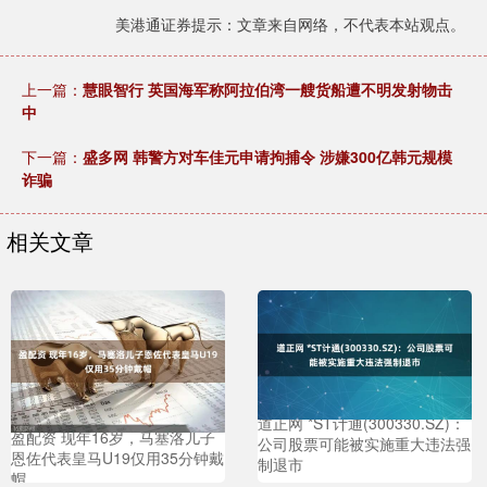
美港通证券提示：文章来自网络，不代表本站观点。
上一篇：
慧眼智行 英国海军称阿拉伯湾一艘货船遭不明发射物击
中
下一篇：
盛多网 韩警方对车佳元申请拘捕令 涉嫌300亿韩元规模
诈骗
相关文章
道正网 *ST计通(300330.SZ)：
盈配资 现年16岁，马塞洛儿子
公司股票可能被实施重大违法强
恩佐代表皇马U19仅用35分钟戴
制退市
帽