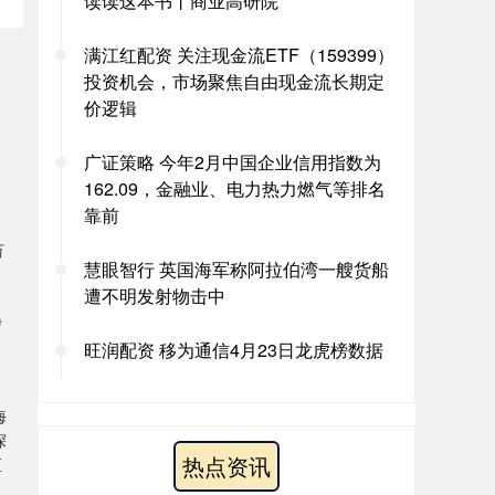
读读这本书丨商业高研院
满江红配资 关注现金流ETF（159399）
投资机会，市场聚焦自由现金流长期定
价逻辑
广证策略 今年2月中国企业信用指数为
162.09，金融业、电力热力燃气等排名
靠前
万
慧眼智行 英国海军称阿拉伯湾一艘货船
遭不明发射物击中
净
旺润配资 移为通信4月23日龙虎榜数据
海
深
热点资讯
区