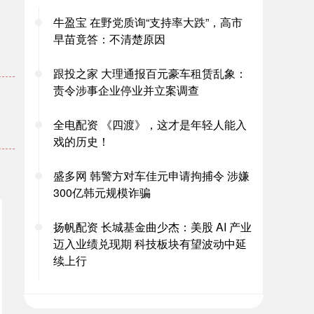
牛盈宝 在野党质询“支持率大跌”，高市
早苗竟答：不清楚原因
。
跟投之家 大理通报百元豪车租赁乱象：
责令涉事企业停业并立案调查
全电配资 《四渡》，这才是年轻人能入
戏的历史！
盛多网 韩警方对车佳元申请拘捕令 涉嫌
300亿韩元规模诈骗
扬帆配资 长城基金曲少杰：美股 AI 产业
迈入业绩兑现期 科技板块有望波动中延
续上行