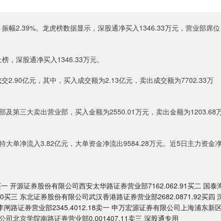
，振幅2.39%。龙虎榜数据显示，深股通净买入1346.33万元，营业部席位
榜，深股通净买入1346.33万元。
.90亿元，其中，买入成交额为2.13亿元，卖出成交额为7702.33万
三大卖出营业部，买入金额为2550.01万元，卖出金额为1203.68
大单净流入3.82亿元，大单资金净流出9584.28万元。近5日主力资金
开源证券股份有限公司西安太华路证券营业部7162.062.91买二 国泰
0买三 东北证券股份有限公司武汉香港路证券营业部2682.0871.92买四 
熟李闸路证券营业部2345.4012.18卖一 申万宏源证券有限公司上海浦东新
公司北京学院南路证券营业部0.001407.11卖三 深股通专用