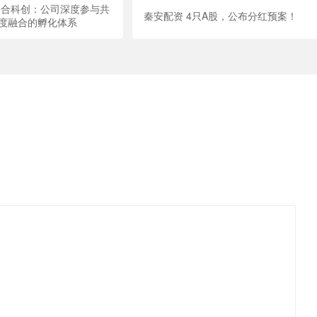
力合科创：公司深度参与共
秦安配资 4只A股，公布分红预案！
度融合的孵化体系